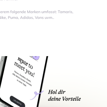
erem folgende Marken umfasst: Tamaris,
 Nike, Puma, Adidas, Vans uvm..