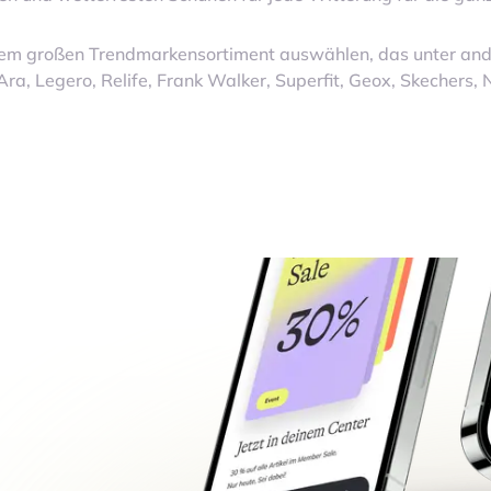
nem großen Trendmarkensortiment auswählen, das unter and
 Ara, Legero, Relife, Frank Walker, Superfit, Geox, Skechers,