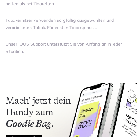
haften als bei Zigaretten.
Tabakerhitzer verwenden sorgfältig ausgewählten und
verarbeiteten Tabak. Für echten Tabakgenuss.
Unser IQOS Support unterstützt Sie von Anfang an in jeder
Situation.
Mach’ jetzt dein
Handy zum
Goodie Bag.