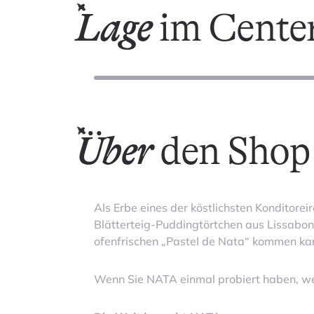
Lage
im Cente
Über
den Shop
Als Erbe eines der köstlichsten Konditoreir
Blätterteig-Puddingtörtchen aus Lissabon
ofenfrischen „Pastel de Nata“ kommen ka
Wenn Sie NATA einmal probiert haben, we