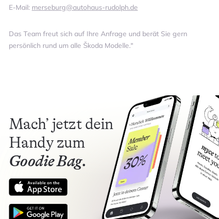
E-Mail:
merseburg@autohaus-rudolph.de
Das Team freut sich auf Ihre Anfrage und berät Sie gern
persönlich rund um alle Škoda Modelle."
Mach’ jetzt dein
Handy zum
Goodie Bag.