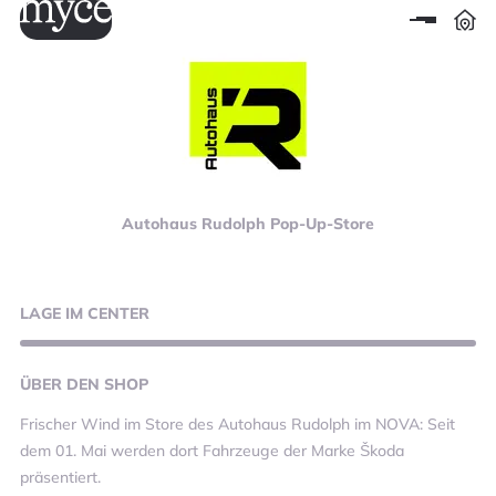
Autohaus Rudolph Pop-Up-Store
LAGE
IM CENTER
ÜBER
DEN SHOP
Frischer Wind im Store des Autohaus Rudolph im NOVA: Seit
dem 01. Mai werden dort Fahrzeuge der Marke Škoda
präsentiert.