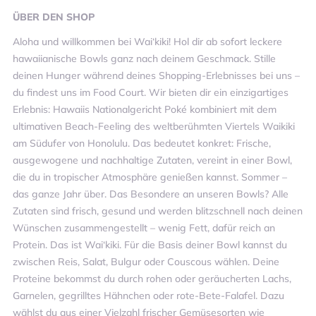
ÜBER
DEN SHOP
Aloha und willkommen bei Wai‘kiki! Hol dir ab sofort leckere
hawaiianische Bowls ganz nach deinem Geschmack. Stille
deinen Hunger während deines Shopping-Erlebnisses bei uns –
du findest uns im Food Court. Wir bieten dir ein einzigartiges
Erlebnis: Hawaiis Nationalgericht Poké kombiniert mit dem
ultimativen Beach-Feeling des weltberühmten Viertels Waikiki
am Südufer von Honolulu. Das bedeutet konkret: Frische,
ausgewogene und nachhaltige Zutaten, vereint in einer Bowl,
die du in tropischer Atmosphäre genießen kannst. Sommer –
das ganze Jahr über. Das Besondere an unseren Bowls? Alle
Zutaten sind frisch, gesund und werden blitzschnell nach deinen
Wünschen zusammengestellt – wenig Fett, dafür reich an
Protein. Das ist Wai‘kiki. Für die Basis deiner Bowl kannst du
zwischen Reis, Salat, Bulgur oder Couscous wählen. Deine
Proteine bekommst du durch rohen oder geräucherten Lachs,
Garnelen, gegrilltes Hähnchen oder rote-Bete-Falafel. Dazu
wählst du aus einer Vielzahl frischer Gemüsesorten wie