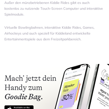
Außer den münzbetriebenen Kiddie Rides gibt es auch
kostenlos zu nutzende Touch-Screen Computer und interaktive
Spielmodule.
Virtuelle Bowlingbahnen, interaktive Kiddie Rides, Games,
Airhockeys und auch speziell für Kiddieland entwickelte
Entertainmentspiele aus dem Freizeitparkbereich.
Mach’ jetzt dein
Handy zum
Goodie Bag.