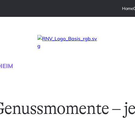
HEIM
enussmomente – jet