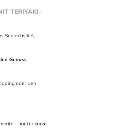
IT TERIYAKI-
-Seelachsfilet,
 den Genuss
opping oder den
ente – nur für kurze